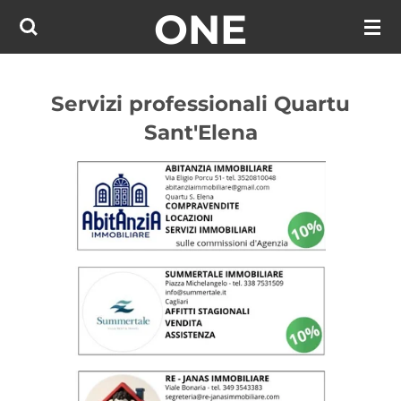
ONE
Vai
al
contenuto
principale
Servizi professionali Quartu
Sant'Elena