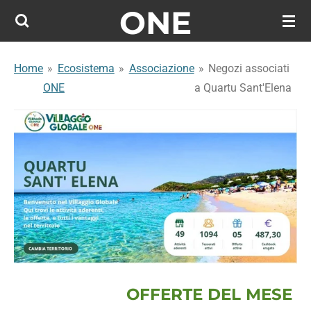
ONE
Vai
al
contenuto
Home
»
Ecosistema
»
Associazione
»
Negozi associati
principale
ONE
a Quartu Sant'Elena
OFFERTE DEL MESE