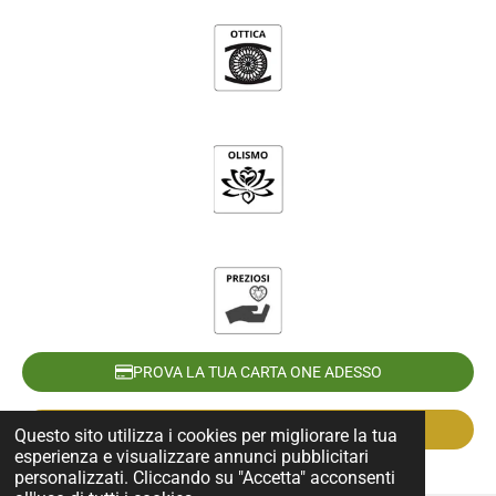
PROVA LA TUA CARTA ONE ADESSO
RICHIEDI LA TUA CARTA
Questo sito utilizza i cookies per migliorare la tua
esperienza e visualizzare annunci pubblicitari
personalizzati. Cliccando su "Accetta" acconsenti