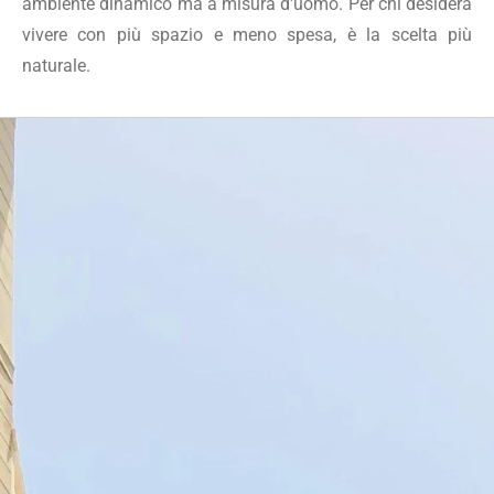
ambiente dinamico ma a misura d'uomo. Per chi desidera
vivere con più spazio e meno spesa, è la scelta più
naturale.