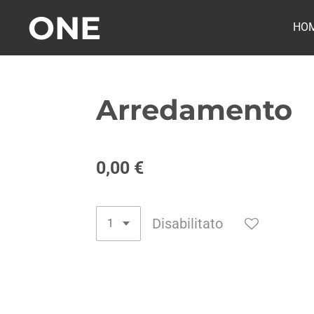
ONE
Vai
HO
al
contenuto
principale
Arredamento
0,00 €
Disabilitato