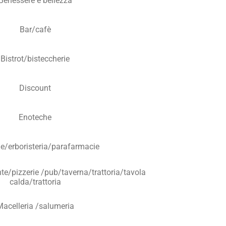
Benessere e bellezza
Bar/cafè
Bistrot/bisteccherie
Discount
Enoteche
e/erboristeria/parafarmacie
te/pizzerie /pub/taverna/trattoria/tavola
calda/trattoria
Macelleria /salumeria