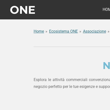
ONE
Vai
HO
al
contenuto
principale
Home
»
Ecosistema ONE
»
Associazione
»
N
Esplora le attività commerciali convenzi
negozio perfetto per le tue esigenze e suppor