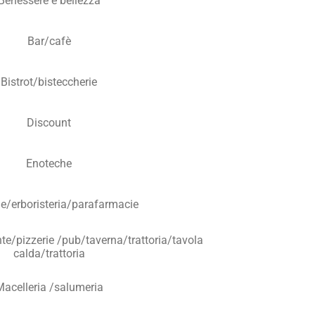
Benessere e bellezza
Bar/cafè
Bistrot/bisteccherie
Discount
Enoteche
e/erboristeria/parafarmacie
te/pizzerie /pub/taverna/trattoria/tavola
calda/trattoria
Macelleria /salumeria